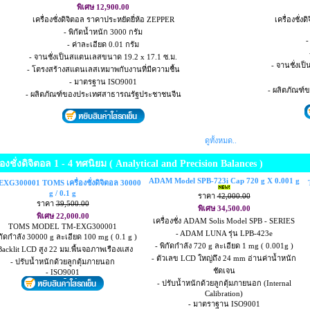
พิเศษ 12,900.00
เครื่องชั่งดิจิตอล ราคาประหยัดยี่ห้อ ZEPPER
เครื่องชั่
- พิกัดน้ำหนัก 3000 กรัม
-
- ค่าละเอียด 0.01 กรัม
- จานชั่งเป็นสแตนเลสขนาด 19.2 x 17.1 ซ.ม.
- จานชั่งเ
- โตรงสร้างสแตนเลสเหมาพกับงานที่มีความชื้น
- มาตรฐาน ISO9001
- ผลิตภัณฑ
- ผลิตภัณฑ์ของประเทศสาธารณรัฐประชาชนจีน
ดูทั้งหมด..
ื่องชั่งดิจิตอล 1 - 4 ทศนิยม ( Analytical and Precision Balances )
ADAM Model SPB-723i Cap 720 g X 0.001 g
XG300001 TOMS เครื่องชั่งดิจิตอล 30000
g / 0.1 g
ราคา
42,000.00
ราคา
39,500.00
พิเศษ 34,500.00
พิเศษ 22,000.00
เครื่องชั่ง ADAM Solis Model SPB - SERIES
TOMS MODEL TM-EXG300001
- ADAM LUNA รุ่น LPB-423e
ิกัดกำลัง 30000 g ละเอียด 100 mg ( 0.1 g )
- พิกัดกำลัง 720 g ละเอียด 1 mg ( 0.001g )
Backlit LCD สูง 22 มม.พื้นจอภาพเรืองแสง
- ตัวเลข LCD ใหญ่ถึง 24 mm อ่านค่าน้ำหนัก
- ปรับน้ำหนักด้วยลูกตุ้มภายนอก
ชัดเจน
- ISO9001
- ปรับน้ำหนักด้วยลูกตุ้มภายนอก (Internal
Calibration)
- มาตราฐาน ISO9001