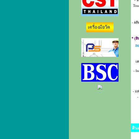
- 
Tou
- ผล
* (ส
B6
เค
- I
- แ
.
-
สิน