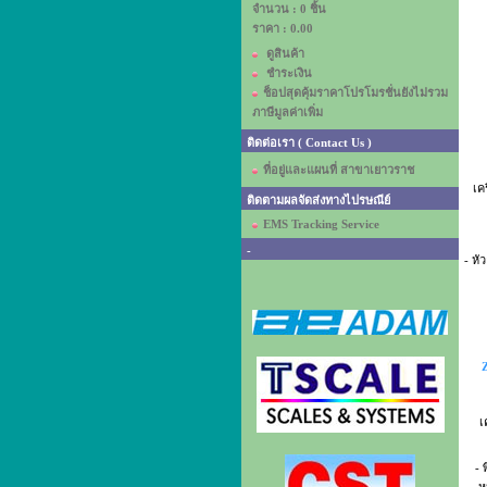
จำนวน : 0 ชิ้น
ราคา :
0.00
ดูสินค้า
ชำระเงิน
ช็อปสุดคุ้มราคาโปรโมรชั่นยังไม่รวม
ภาษีมูลค่าเพิ่ม
ติดต่อเรา ( Contact Us )
ที่อยู่และแผนที่ สาขาเยาวราช
เค
ติดตามผลจัดส่งทางไปรษณีย์
EMS Tracking Service
-
- ห
Z
เ
- 