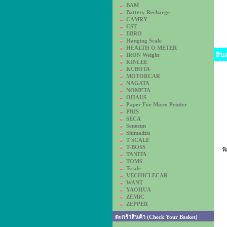
BAM
Battery Recharge
CAMRY
CST
EBRO
Hanging Scale
HEALTH O METER
สิน
IRON Weight
KINLEE
KUBOTA
MOTORCAR
NAGATA
NOMETA
OHAUS
Paper For Micro Printer
PRIS
SECA
Seneeun
Shimadzu
T SCALE
T-BOSS
พ
TANITA
TOMS
Tscale
VECHICLECAR
WANT
YAOHUA
ZEMIC
ZEPPER
ตะกร้าสินค้า (Check Your Basket)