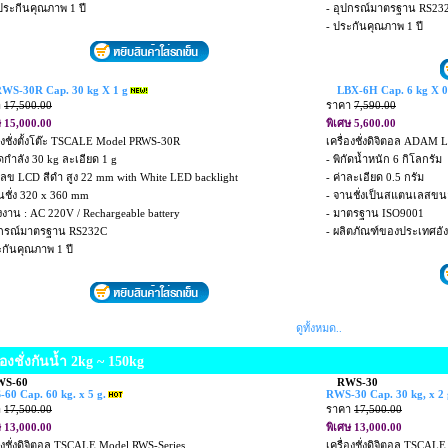
บประกีนคุณภาพ 1 ปี
- อุปกรณ์มาตรฐาน RS23
- ประกันคุณภาพ 1 ปี
WS-30R Cap. 30 kg X 1 g
LBX-6H Cap. 6 kg X 0
า
17,500.00
ราคา
7,590.00
ษ 15,000.00
พิเศษ 5,600.00
่องชั่งตั้งโต๊ะ TSCALE Model PRWS-30R
เครื่องชั่งดิจิตอล ADAM
ัดกำลัง 30 kg ละเอียด 1 g
- พิกัดน้ำหนัก 6 กิโลกรัม
วเลข LCD สีดำ สูง 22 mm with White LED backlight
- ค่าละเอียด 0.5 กรัม
่นชั่ง 320 x 360 mm
- จานชั่งเป็นสแตนเลสขน
ังงาน : AC 220V / Rechargeable battery
- มาตรฐาน ISO9001
ปกรณ์มาตรฐาน RS232C
- ผลิตภัณฑ์ของประเทศอั
ะกันคุณภาพ 1 ปี
ดูทั้งหมด..
ื่องชั่งกันน้ำ 2kg ~ 150kg
WS-60
RWS-30
60 Cap. 60 kg. x 5 g.
RWS-30 Cap. 30 kg, x 2 
า
17,500.00
ราคา
17,500.00
ษ 13,000.00
พิเศษ 13,000.00
่องชั่งดิจิตอล TSCALE Model RWS-Series
เครื่องชั่งดิจิตอล TSCAL