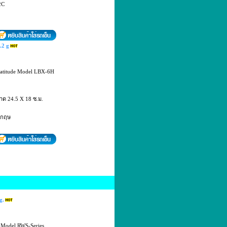
2C
.2 g
 Latitude Model LBX-6H
าด 24.5 X 18 ซ.ม.
งกฤษ
g.
E Model RWS-Series