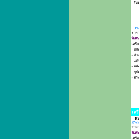
- รั
PR
ราค
พิเศ
เครื
- พิก
- ตั
- แท
- พล
- อุ
- ปร
เคร
R
RWS-
ราค
พิเศ
เครื