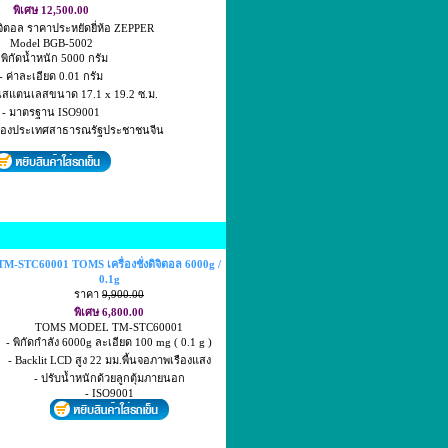
พิเศษ 12,500.00
งดิจิตอล ราคาประหยัดยี่ห้อ ZEPPER
Model BGB-5002
 พิกัดน้ำหนัก 5000 กรัม
- ค่าละเอียด 0.01 กรัม
ป็นสแตนเลสขนาด 17.1 x 19.2 ซ.ม.
- มาตรฐาน ISO9001
์ของประเทศสาธารณรัฐประชาชนจีน
TM-STC60001 TOMS เครื่องชั่งดิจิตอล 6000g /
0.1g
ราคา
9,900.00
พิเศษ 6,800.00
TOMS MODEL TM-STC60001
- พิกัดกำลัง 6000g ละเอียด 100 mg ( 0.1 g )
- Backlit LCD สูง 22 มม.พื้นจอภาพเรืองแสง
- ปรับน้ำหนักด้วยลูกตุ้มภายนอก
- ISO9001