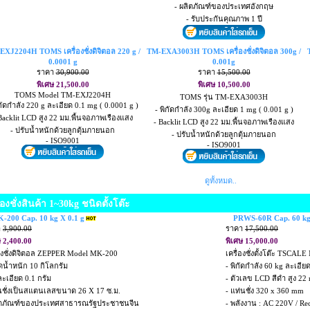
- ผลิตภัณฑ์ของประเทศอังกฤษ
- รับประกันคุณภาพ 1 ปี
XJ2204H TOMS เครื่องชั่งดิจิตอล 220 g /
TM-EXA3003H TOMS เครื่องชั่งดิจิตอล 300g /
0.0001 g
0.001g
ราคา
30,900.00
ราคา
15,500.00
พิเศษ 21,500.00
พิเศษ 10,500.00
TOMS Model TM-EXJ2204H
TOMS รุ่น TM-EXA3003H
ิกัดกำลัง 220 g ละเอียด 0.1 mg ( 0.0001 g )
- พิกัดกำลัง 300g ละเอียด 1 mg ( 0.001 g )
Backlit LCD สูง 22 มม.พื้นจอภาพเรืองแสง
- Backlit LCD สูง 22 มม.พื้นจอภาพเรืองแสง
- ปรับน้ำหนักด้วยลูกตุ้มภายนอก
- ปรับน้ำหนักด้วยลูกตุ้มภายนอก
- ISO9001
- ISO9001
ดูทั้งหมด..
่องชั่งสินค้า 1~30kg ชนิดตั้งโต๊ะ
-200 Cap. 10 kg X 0.1 g
PRWS-60R Cap. 60 kg
า
3,900.00
ราคา
17,500.00
ษ 2,400.00
พิเศษ 15,000.00
่องชั่งดิจิตอล ZEPPER Model MK-200
เครื่องชั่งตั้งโต๊ะ TSCA
ัดน้ำหนัก 10 กิโลกรัม
- พิกัดกำลัง 60 kg ละเอีย
ละเอียด 0.1 กรัม
- ตัวเลข LCD สีดำ สูง 22
นชั่งเป็นสแตนเลสขนาด 26 X 17 ซ.ม.
- แท่นชั่ง 320 x 360 mm
ิตภัณฑ์ของประเทศสาธารณรัฐประชาชนจีน
- พลังงาน : AC 220V / Rec