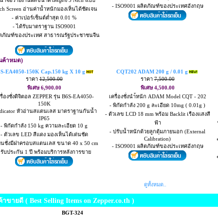
หน้าจอรายงานผลขนาดใหญ่ถึง 5 Nich แบบ
- ISO9001 ผลิตภัณฑ์ของประเทศอังกฤษ
ch Screen อ่านค่าน้ำหนักมองเห็นได้ชัดเจน
- ค่าเปอร์เซ็นต์ต่ำสุด 0.01 %
- ได้รับมาตราฐาน ISO9001
ิตภัณฑ์ของประเทศ สาธารณรัฐประชาชนจีน
ินค้าหมด)
S-EA4050-150K Cap.150 kg X 10 g
CQT202 ADAM 200 g / 0.01 g
ราคา
12,500.00
ราคา
7,500.00
พิเศษ 6,900.00
พิเศษ 4,500.00
รื่องชั่งดิจิตอล ZEPPER รุ่น B6S-EA4050-
เครื่องชั่งนำ้หนัก ADAM Model CQT - 202
150K
- พิกัดกำลัง 200 g ละเอียด 10mg ( 0.01g )
ndicator หัวอ่านสแตนเลส มาตราฐานกันน้ำ
- ตัวเลข LCD 18 mm พร้อม Backlit เรืองแสงสี
IP65
ฟ้า
- พิกัดกำลัง 150 kg ความละเอียด 10 g
- ปรับน้ำหนักด้วยลูกตุ้มภายนอก (External
- ตัวเลข LED สีแดง มองเห็นได้เด่นชัด
Calibration)
ท่นชั่งมีฝาครอบสแตนเลส ขนาด 40 x 50 cm
- ISO9001 ผลิตภัณฑ์ของประเทศอังกฤษ
 รับประกัน 1 ปี พร้อมบริการหลังการขาย
ดูทั้งหมด..
ค้าขายดี ( Best Selling Items on Zepper.co.th )
BGT-324