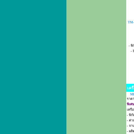
TM-E
- พ
- 
เครื
MK
ราค
พิเศ
เครื
- พิก
- ค่า
- จา
- ผล