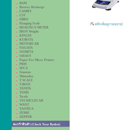
BAM
Battery Recharge
CAMRY
CST
EBRO
Hanging Scale
[
คลิกเพื่อดูภาพขยาย]
HEALTH O METER
IRON Weight
KINLEE
KUBOTA
MOTORCAR
NAGATA
NOMETA
OHAUS
Paper For Micro Printer
PRIS
SECA
Seneeun
Shimadzu
T SCALE
T-BOSS
TANITA
TOMS
Tscale
VECHICLECAR
WANT
YAOHUA
ZEMIC
ZEPPER
ตะกร้าสินค้า (Check Your Basket)