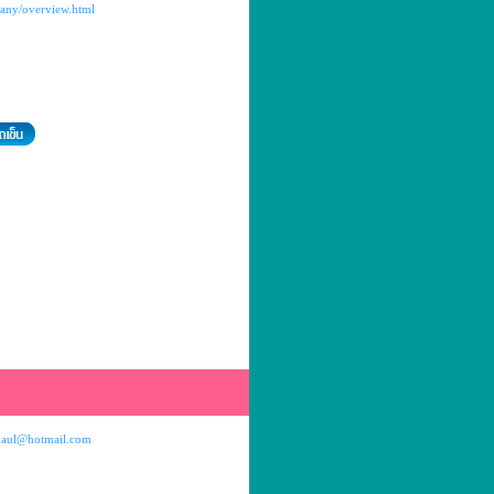
any/overview.html
aul@hotmail.com