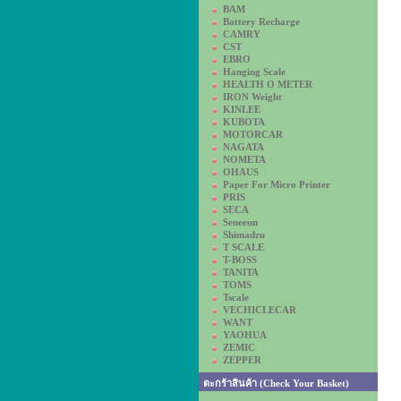
BAM
Battery Recharge
CAMRY
CST
EBRO
Hanging Scale
HEALTH O METER
IRON Weight
KINLEE
KUBOTA
MOTORCAR
NAGATA
NOMETA
OHAUS
Paper For Micro Printer
PRIS
SECA
Seneeun
Shimadzu
T SCALE
T-BOSS
TANITA
TOMS
Tscale
VECHICLECAR
WANT
YAOHUA
ZEMIC
ZEPPER
ตะกร้าสินค้า (Check Your Basket)