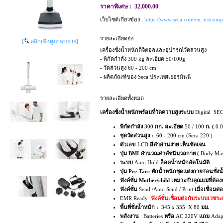
ราคาพิเศษ :
32,000.00
เว็บไซต์เกี่ยวข้อง :
https://www.seca.com/en_us/comp
รายละเอียดย่อ :
[
คลิกเพื่อดูภาพขยาย]
เครื่องชั่งน้ำหนักดิจิตอลและอุปกรณ์วัดส่วนสูง
- พิกัดกำลัง 300 kg ละเอียด 50/100g
- วัดส่วนสูง 60 - 200 cm
- ผลิตภัณฑ์ของ Seca ประเทศเยอรมันนี
รายละเอียดทั้งหมด :
เค
รื่องชั่งน้ำหนักพร้อมที่วัดความสูงระบบ
Digital SE
พิกัดกำลัง
300
กก. ละเอียด
50 / 100
ก. (
0.0
ชุดวัดส่วนสูง :
60 - 200 cm (Seca 220 )
ตัวเลข
LCD
สีดำอ่านง่าย เห็นชัดเจน
ปุ่ม BMI คำนวณค่าดัชนีมวลกาย (
Body Mas
ระบบ
Auto Hold
ล็อคน้ำหนักอัตโนมัติ
ปุ่ม Pre-Tare หักน้ำหนักชุดแต่งกายก่อนชั่งน
ฟังค์ชั่น Mother/child เหมาะกับคุณแม่ที่ต้อง
ฟังค์ชั่น
Send /Auto Send / Print
เมื่อเชื่อมต
EMR Ready
ฟังค์ชั่นเชื่อมต่อกับระบบเวชร
พื้นที่ชั่งน้ำหนัก :
345 x 335 X 80
มม.
พลังงาน
: Batteries
หรือ
AC 220V
แถม
Adap