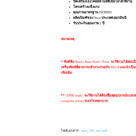
ปิดเครื่องเองโดยอัตโนมัติเมื่อไม่ได้ใช้งาน
โครงสร้างแข็งแรง
คุณภาพมาตรฐาน
ISO9001
ผลิตภัณฑ์ของ
Seca
ประเทศเยอรมันนี
รับประกันคุณภาพ
2
ปี
หมายเหตุ
* ฟังค์ชั่น
Send / Auto Send / Print
จะใช้งานได้ต่อเมื
เครื่องพิมพ์ที่สามารถทำงานร่วมกับ
SECA
และจำเป็น
เพิ่มเติม
**
EMR ready
จะใช้งานได้ต้องซื้อชุดอุปกรณ์แป
computer server
ของโรงพยาบาล
ไฟล์เอกสาร :
seca_703_doc.pdf