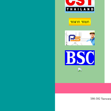
.
590-592 Yaowaraj