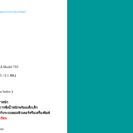
any/overview.html
CA Model 703
5 / 0.1
กก.)
s Index
)
้ำหนัก
การชั่งน้ำหนักพร้อมเด็กเล็ก
่อกับระบบคอมพิวเตอร์หรือเครื่องพิมพ์
ะเบียน
ter