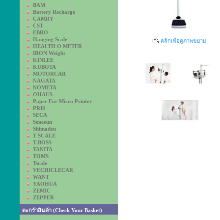
BAM
Battery Recharge
CAMRY
CST
EBRO
Hanging Scale
[
คลิกเพื่อดูภาพขยาย]
HEALTH O METER
IRON Weight
KINLEE
KUBOTA
MOTORCAR
NAGATA
NOMETA
OHAUS
Paper For Micro Printer
PRIS
SECA
Seneeun
Shimadzu
T SCALE
T-BOSS
TANITA
TOMS
Tscale
VECHICLECAR
WANT
YAOHUA
ZEMIC
ZEPPER
ตะกร้าสินค้า (Check Your Basket)