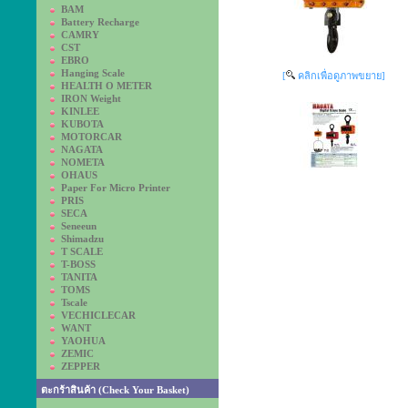
BAM
Battery Recharge
CAMRY
CST
EBRO
Hanging Scale
[
คลิกเพื่อดูภาพขยาย]
HEALTH O METER
IRON Weight
KINLEE
KUBOTA
MOTORCAR
NAGATA
NOMETA
OHAUS
Paper For Micro Printer
PRIS
SECA
Seneeun
Shimadzu
T SCALE
T-BOSS
TANITA
TOMS
Tscale
VECHICLECAR
WANT
YAOHUA
ZEMIC
ZEPPER
ตะกร้าสินค้า (Check Your Basket)