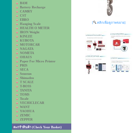
BAM
Battery Recharge
CAMRY
CST
EBRO
[
คลิกเพื่อดูภาพขยาย]
Hanging Scale
HEALTH O METER
IRON Weight
KINLEE
KUBOTA
MOTORCAR
NAGATA
NOMETA
OHAUS
Paper For Micro Printer
PRIS
SECA
Seneeun
Shimadzu
T SCALE
T-BOSS
TANITA
TOMS
Tscale
VECHICLECAR
WANT
YAOHUA
ZEMIC
ZEPPER
ตะกร้าสินค้า (Check Your Basket)