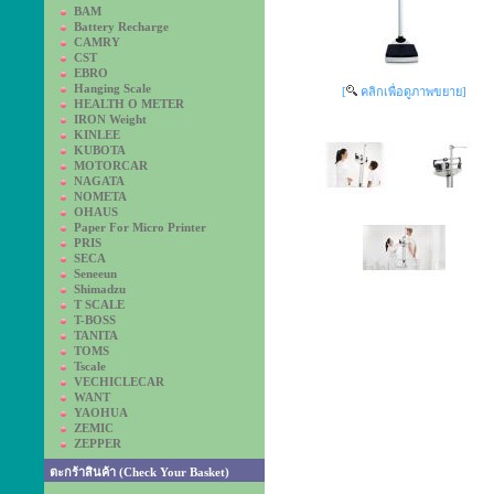
BAM
Battery Recharge
CAMRY
CST
EBRO
Hanging Scale
[
คลิกเพื่อดูภาพขยาย]
HEALTH O METER
IRON Weight
KINLEE
KUBOTA
MOTORCAR
NAGATA
NOMETA
OHAUS
Paper For Micro Printer
PRIS
SECA
Seneeun
Shimadzu
T SCALE
T-BOSS
TANITA
TOMS
Tscale
VECHICLECAR
WANT
YAOHUA
ZEMIC
ZEPPER
ตะกร้าสินค้า (Check Your Basket)