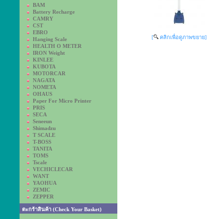
BAM
Battery Recharge
CAMRY
CST
EBRO
[
คลิกเพื่อดูภาพขยาย]
Hanging Scale
HEALTH O METER
IRON Weight
KINLEE
KUBOTA
MOTORCAR
NAGATA
NOMETA
OHAUS
Paper For Micro Printer
PRIS
SECA
Seneeun
Shimadzu
T SCALE
T-BOSS
TANITA
TOMS
Tscale
VECHICLECAR
WANT
YAOHUA
ZEMIC
ZEPPER
ตะกร้าสินค้า (Check Your Basket)