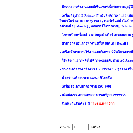
- มีระบบการทำงานแบบมีเซ็นเซอร์เพื่อจับความสูงผู้ใ
- เครื่องมีอุปกรณ์ Printer สำหรับพิมพ์รายงานผล เช่น 
ไขมันในร่างกาย [ Body Fat ] , เปอร์เซ็นต์น้ำในร่า
กล้ามเนื้อ [ Muscle ] , แคลลอรี่ในร่างกาย [ Calories
- โครงสร้างเครื่องทำจากวัสดุอย่างดีแข็งแรงทนทานส
- สามารถดูย้อนการทำงานครั้งล่าสุดได้ [ Recall ]
- เครื่องชั่งสามารถใช้งานแบบวิเคราะห์ดัชนีมวลกายไ
- ใช้พลังงานจากพลังไฟฟ้ากระแสสลับ ผ่าน AC Ada
- ขนาดเครื่องชั่ง กว้าง 59.1 x ยาว 34.7 x สูง 104 เซ
- น้ำหนักเครื่องประมาณ 6.7 กิโลกรัม
- เครื่องชั่งได้รับมาตราฐาน ISO 9001
- ผลิตภัณฑ์ของประเทศสาธารณรัฐประชาชนจีน
- รับประกันสินค้า 1 ปี
( ไม่รวมแตกหัก )
จำนวน
เครื่อง