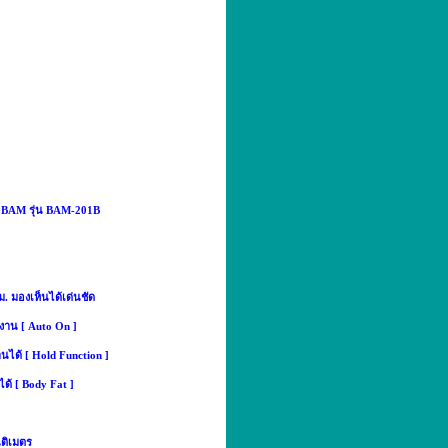
สูง BAM รุ่น BAM-201B
ม.
มองเห็นได้เด่นชัด
ช้งาน [ Auto On ]
ได้ [ Hold Function ]
ด้ [ Body Fat ]
็นติเมตร