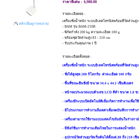
ราคาพิเศษ :
6,900.00
รายละเอียดย่อ :
เครื่องชั่งน้ำหนัก ระบบอิเลคโทรนิคพร้อมที่วัดส่วนสูง
[
คลิกเพื่อดูภาพขยาย]
- BAM รุ่น BAM-210B
- พิกัดกำลัง 200 kg ความละเอียด 100 g
- พร้อมชุดวัดส่วนสูง 83 - 210 cm
- รับประกันคุณภาพ 1 ปี
รายละเอียดทั้งหมด :
เครื่องชั่งน้ำหนัก ระบบอิเลคโทรนิคพร้อมที่วัดส่วน
- ชั่งได้สูงสุด 200 กิโลกรัม ค่าละเอียด 100 กรัม
- พื้นที่ขณะยืนชั่งมี ขนาด 34.4 x 44.1 เซ็นติเมตร
- หน้าจอประมวลแบบตัวเลข LCD สีดำ ขนาด 1.8 ซ.
- เครื่องมีระบบเปิดอัตโนมัติเมื่อเกิดการทำงานเพื่อใ
-
มีโปรแกรมการทำงานล็อคค่าเพื่อจดบันทึกการทำงาน
- เครื่องสามารถใช้งานแบบแสดงไขมันมันในร่างกายไ
- มีฟังก์ชั่นการทำงานเสียงไทยในการแสดงน้ำหนัก
- อุปกรณ์วัดส่วนสูงวัดเริ่มต้นได้ตั้งแต่ ุ80 ถึง 210 เซ