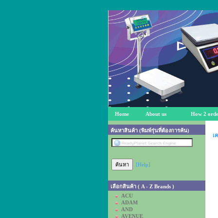
Home
About us
How 2 orde
ค้นหาสินค้า (พิมพ์รุ่นที่ต้องการค้น)
เค
[Help]
เลือกสินค้า ( A - Z Brands )
ACU
ADAM
AND
AVENUE