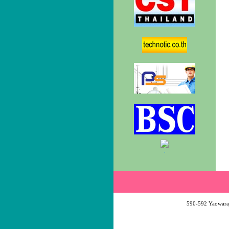
.
590-592 Yaowaraj