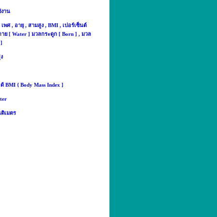
ช้งาน
เพศ , อายุ , สามสูง , BMI , เปอร์เซ็นต์
งกาย [ Water ] มวลกระดูก [ Born ] , มวล
 ]
ูง
ด้ BMI { Body Mass Index ]
pter
็นติเมตร