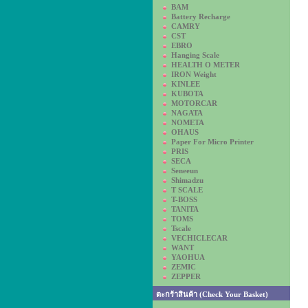
BAM
Battery Recharge
CAMRY
CST
EBRO
Hanging Scale
HEALTH O METER
IRON Weight
KINLEE
KUBOTA
MOTORCAR
NAGATA
NOMETA
OHAUS
Paper For Micro Printer
PRIS
SECA
Seneeun
Shimadzu
T SCALE
T-BOSS
TANITA
TOMS
Tscale
VECHICLECAR
WANT
YAOHUA
ZEMIC
ZEPPER
ตะกร้าสินค้า (Check Your Basket)