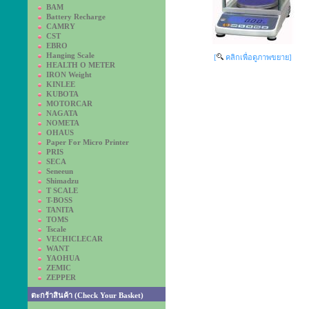
BAM
Battery Recharge
CAMRY
CST
EBRO
Hanging Scale
[
คลิกเพื่อดูภาพขยาย]
HEALTH O METER
IRON Weight
KINLEE
KUBOTA
MOTORCAR
NAGATA
NOMETA
OHAUS
Paper For Micro Printer
PRIS
SECA
Seneeun
Shimadzu
T SCALE
T-BOSS
TANITA
TOMS
Tscale
VECHICLECAR
WANT
YAOHUA
ZEMIC
ZEPPER
ตะกร้าสินค้า (Check Your Basket)