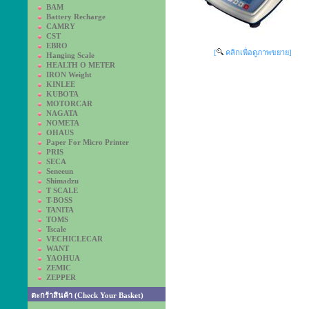
BAM
Battery Recharge
CAMRY
CST
EBRO
[
คลิกเพื่อดูภาพขยาย]
Hanging Scale
HEALTH O METER
IRON Weight
KINLEE
KUBOTA
MOTORCAR
NAGATA
NOMETA
OHAUS
Paper For Micro Printer
PRIS
SECA
Seneeun
Shimadzu
T SCALE
T-BOSS
TANITA
TOMS
Tscale
VECHICLECAR
WANT
YAOHUA
ZEMIC
ZEPPER
ตะกร้าสินค้า (Check Your Basket)