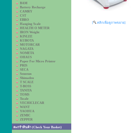
BAM
Battery Recharge
CAMRY
CST
EBRO
[
คลิกเพื่อดูภาพขยาย]
Hanging Scale
HEALTH O METER
IRON Weight
KINLEE
KUBOTA
MOTORCAR
NAGATA
NOMETA
OHAUS
Paper For Micro Printer
PRIS
SECA
Seneeun
Shimadzu
T SCALE
T-BOSS
TANITA
TOMS
Tscale
VECHICLECAR
WANT
YAOHUA
ZEMIC
ZEPPER
ตะกร้าสินค้า (Check Your Basket)