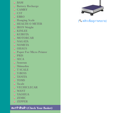
BAM
Battery Recharge
CAMRY
CST
EBRO
Hanging Scale
[
คลิกเพื่อดูภาพขยาย]
HEALTH O METER
IRON Weight
KINLEE
KUBOTA
MOTORCAR
NAGATA
NOMETA
OHAUS
Paper For Micro Printer
PRIS
SECA
Seneeun
Shimadzu
T SCALE
T-BOSS
TANITA
TOMS
Tscale
VECHICLECAR
WANT
YAOHUA
ZEMIC
ZEPPER
ตะกร้าสินค้า (Check Your Basket)