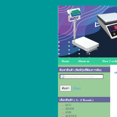
Home
About us
How 2 orde
ค้นหาสินค้า (พิมพ์รุ่นที่ต้องการค้น)
เค
[Help]
เลือกสินค้า ( A - Z Brands )
ACU
ADAM
AND
AVENUE