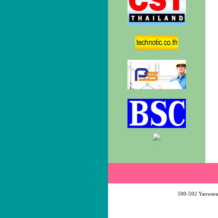
.
590-592 Yaowaraj