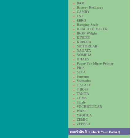
BAM
Battery Recharge
CAMRY
CST
EBRO
Hanging Scale
HEALTH O METER
IRON Weight
KINLEE
KUBOTA
MOTORCAR
NAGATA
NOMETA
OHAUS
Paper For Micro Printer
PRIS
SECA
Seneeun
Shimadzu
T SCALE
T-BOSS
TANITA
TOMS
Tscale
VECHICLECAR
WANT
YAOHUA
ZEMIC
ZEPPER
ตะกร้าสินค้า (Check Your Basket)