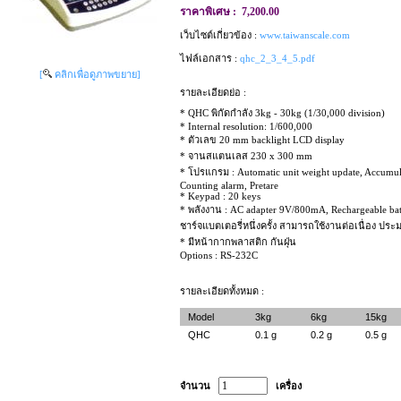
ราคาพิเศษ :
7,200.00
เว็บไซต์เกี่ยวข้อง :
www.taiwanscale.com
ไฟล์เอกสาร :
qhc_2_3_4_5.pdf
[
คลิกเพื่อดูภาพขยาย]
รายละเอียดย่อ :
* QHC พิกัดกำลัง 3kg - 30kg (1/30,000 division)
* Internal resolution: 1/600,000
* ตัวเลข 20 mm backlight LCD display
* จานสแตนเลส 230 x 300 mm
* โปรแกรม : Automatic unit weight update, Accumul
Counting alarm, Pretare
* Keypad : 20 keys
* พลังงาน : AC adapter 9V/800mA, Rechargeable ba
ชาร์จแบตเตอรี่หนึ่งครั้ง สามารถใช้งานต่อเนื่อง ปร
* มีหน้ากากพลาสติก กันฝุ่น
Options : RS-232C
รายละเอียดทั้งหมด :
Model
3kg
6kg
15kg
QHC
0.1 g
0.2 g
0.5 g
จำนวน
เครื่อง