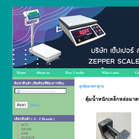
Home
About us
How 2 order
What's new
Co
ค้นหาสินค้า (พิมพ์รุ่นที่ต้องการค้น)
ลูกตุ้มมาตราฐาน
ตุ้มน้ำหนักเหล็กหล่อมา
[Help]
เลือกสินค้า ( A - Z Brands )
ACU
ADAM
AND
AVENUE