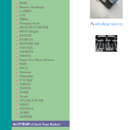
BAM
Battery Recharge
CAMRY
CST
EBRO
Hanging Scale
[
คลิกเพื่อดูภาพขยาย]
HEALTH O METER
IRON Weight
KINLEE
KUBOTA
MOTORCAR
NAGATA
NOMETA
OHAUS
Paper For Micro Printer
PRIS
SECA
Seneeun
Shimadzu
T SCALE
T-BOSS
TANITA
TOMS
Tscale
VECHICLECAR
WANT
YAOHUA
ZEMIC
ZEPPER
ตะกร้าสินค้า (Check Your Basket)