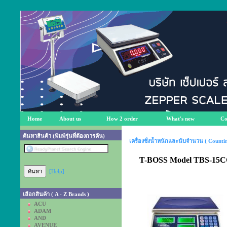
Home
About us
How 2 order
What's new
Co
ค้นหาสินค้า (พิมพ์รุ่นที่ต้องการค้น)
เครื่องชั่งน้ำหนักและนับจำนวน ( Countin
T-BOSS Model TBS-15CC 
[Help]
เลือกสินค้า ( A - Z Brands )
ACU
ADAM
AND
AVENUE