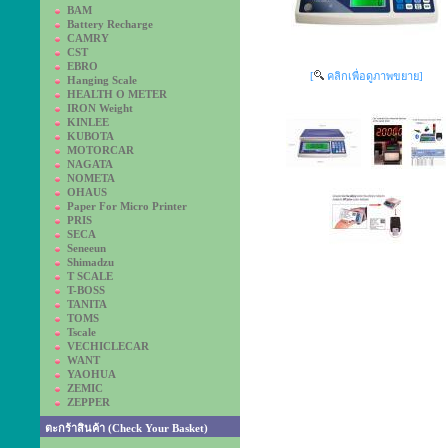
BAM
Battery Recharge
CAMRY
CST
EBRO
[
คลิกเพื่อดูภาพขยาย]
Hanging Scale
HEALTH O METER
IRON Weight
KINLEE
KUBOTA
MOTORCAR
NAGATA
NOMETA
OHAUS
Paper For Micro Printer
PRIS
SECA
Seneeun
Shimadzu
T SCALE
T-BOSS
TANITA
TOMS
Tscale
VECHICLECAR
WANT
YAOHUA
ZEMIC
ZEPPER
ตะกร้าสินค้า (Check Your Basket)