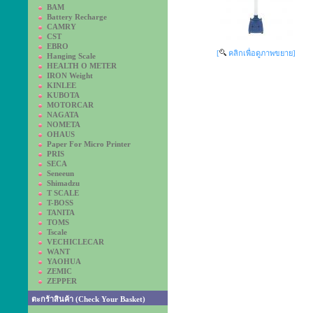
BAM
Battery Recharge
CAMRY
CST
EBRO
[
คลิกเพื่อดูภาพขยาย]
Hanging Scale
HEALTH O METER
IRON Weight
KINLEE
KUBOTA
MOTORCAR
NAGATA
NOMETA
OHAUS
Paper For Micro Printer
PRIS
SECA
Seneeun
Shimadzu
T SCALE
T-BOSS
TANITA
TOMS
Tscale
VECHICLECAR
WANT
YAOHUA
ZEMIC
ZEPPER
ตะกร้าสินค้า (Check Your Basket)