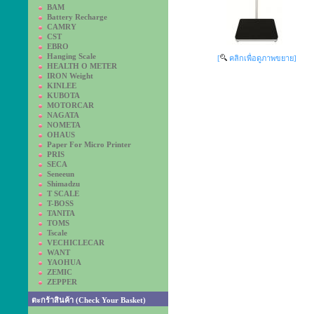
BAM
Battery Recharge
CAMRY
CST
EBRO
Hanging Scale
[
คลิกเพื่อดูภาพขยาย]
HEALTH O METER
IRON Weight
KINLEE
KUBOTA
MOTORCAR
NAGATA
NOMETA
OHAUS
Paper For Micro Printer
PRIS
SECA
Seneeun
Shimadzu
T SCALE
T-BOSS
TANITA
TOMS
Tscale
VECHICLECAR
WANT
YAOHUA
ZEMIC
ZEPPER
ตะกร้าสินค้า (Check Your Basket)