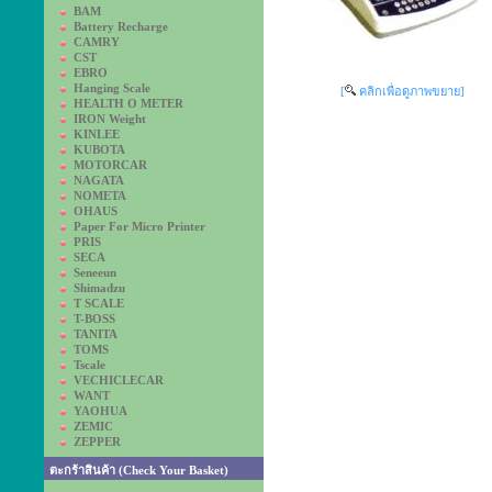
BAM
Battery Recharge
CAMRY
CST
EBRO
Hanging Scale
[
คลิกเพื่อดูภาพขยาย]
HEALTH O METER
IRON Weight
KINLEE
KUBOTA
MOTORCAR
NAGATA
NOMETA
OHAUS
Paper For Micro Printer
PRIS
SECA
Seneeun
Shimadzu
T SCALE
T-BOSS
TANITA
TOMS
Tscale
VECHICLECAR
WANT
YAOHUA
ZEMIC
ZEPPER
ตะกร้าสินค้า (Check Your Basket)