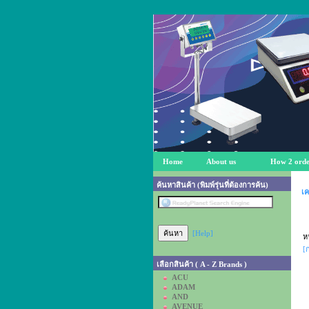
Home
About us
How 2 orde
ค้นหาสินค้า (พิมพ์รุ่นที่ต้องการค้น)
เค
[Help]
ห
[
เลือกสินค้า ( A - Z Brands )
ACU
ADAM
AND
AVENUE