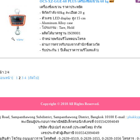
OCS-XZ-GGE-60 PLUS เครื่องชั่งแขวน 60 kg
พิ
เครื่องชั่งแขวน ราคาประหยัด
- พิกัดกำลัง 60kg ละเอียด 20 g
- ตัวเลข LED display สูง 15 cm
- Aluminum Alloy case
- โปรแกรม : Tare, Hold
- ผลิตได้มาตรฐาน ISO9001
- จำหน่ายพร้อมรีโมทคอนโทรล
view
- ผ่านการตรวจรับรองจากสำนักชั่งตวงวัด
- รับประกัน 1 ปีเต็ม(ราคารวมรีโมทแล้ว)
น้า 2/4
ก่อนหน้า]
1
2
3
4
[ถัดไป]
Copyright © 2010 All Rights Reserved.
 Road, Sampanthawong Subdistrict, Sampanthawong District, Bangkok 10100 E-mail :
phakkyp
ทะเบียนผู้ประกอบการพาณิชย์อิเล็กทรอนิกส์เลขที่ 0105542094049
บริษัท เซ็ปเปอร์ สเกลส์ (ประเทศไทย) จำกัด
เลขประจำตัวผู้เสียภาษี 0105542094049
มสินค้า โชว์รูม ถนนเยาวราช โทรศัพท์ : 0-2639=0519, 0-2639-1055, 0-2639-1056 โทรสาร : 0