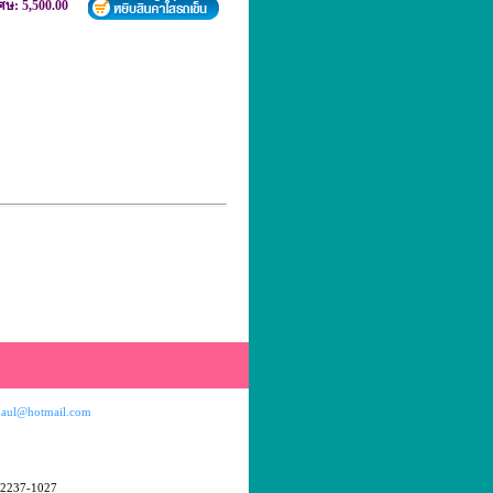
เศษ: 5,500.00
aul@hotmail.com
-2237-1027