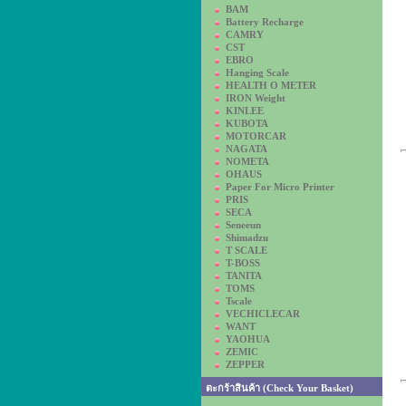
BAM
Battery Recharge
CAMRY
CST
EBRO
Hanging Scale
HEALTH O METER
IRON Weight
KINLEE
KUBOTA
MOTORCAR
NAGATA
NOMETA
OHAUS
Paper For Micro Printer
PRIS
SECA
Seneeun
Shimadzu
T SCALE
T-BOSS
TANITA
TOMS
Tscale
VECHICLECAR
WANT
YAOHUA
ZEMIC
ZEPPER
ตะกร้าสินค้า (Check Your Basket)