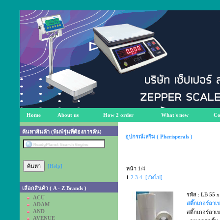
Home
About us
How 2 order
What's new
Co
ค้นหาสินค้า (พิมพ์รุ่นที่ต้องการค้น)
อุปกรณ์เสริม ( Pherisperals )
[Help]
หน้า 1/4
1
2
3
4
[ถัดไป]
เลือกสินค้า ( A - Z Brands )
รหัส : LB 55 
ACU
สติ๊กเกอร์ลาเ
ADAM
AND
สติ๊กเกอร์ลาเ
AVENUE