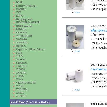
- ขนาดต่อชิ้น
BAM
- ใช้สำหรับ P
Battery Recharge
CAMRY
- ราคาระบุเป็
view
CST
EBRO
Hanging Scale
HEALTH O METER
IRON Weight
รหัส : LB 55 
KINLEE
สติ๊กเกอร์ลาเ
KUBOTA
สติ๊กเกอร์ลาเ
MOTORCAR
NAGATA
- ขนาดต่อชิ้น
NOMETA
- ใช้สำหรับ P
OHAUS
- ราคาระบุเป็
Paper For Micro Printer
view
PRIS
SECA
Seneeun
Shimadzu
รหัส : TM 57
T SCALE
T-BOSS
กระดาษความร้อ
TANITA
กระดาษความร้อ
TOMS
- ขนาด 57 x 
Tscale
- ใช้สำหรับ ร
VECHICLECAR
WANT
- ราคาระบุเป็น
YAOHUA
view
ZEMIC
ZEPPER
ตะกร้าสินค้า (Check Your Basket)
รหัส : TM576