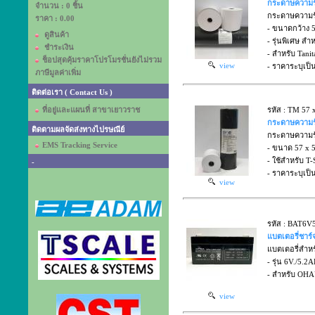
กระดาษความร้อ
จำนวน : 0 ชิ้น
กระดาษความร้อ
ราคา :
0.00
- ขนาดกว้าง 
ดูสินค้า
- รุ่นพิเศษ สำ
ชำระเงิน
- สำหรับ Tanit
ช็อปสุดคุ้มราคาโปรโมรชั่นยังไม่รวม
view
- ราคาระบุเป็น
ภาษีมูลค่าเพิ่ม
ติดต่อเรา ( Contact Us )
ที่อยู่และแผนที่ สาขาเยาวราช
รหัส : TM 57
กระดาษความร้อ
ติดตามผลจัดส่งทางไปรษณีย์
กระดาษความร้อ
EMS Tracking Service
- ขนาด 57 x 
- ใช้สำหรับ T-
-
- ราคาระบุเป็น
view
รหัส : BAT6V
แบตเตอรี่ชาร์จ
แบตเตอรี่สำหรั
- รุ่น 6V./5.2
- สำหรับ OHA
view