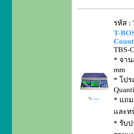
รหัส 
T-BO
Counti
TBS-C
* จาน
mm
* โปร
Quanti
* แถม 
view
และหน
* รับป