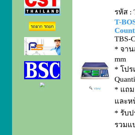
รหัส 
T-BO
Counti
TBS-C
* จาน
mm
* โปร
Quanti
* แถม 
view
.
และหน
* รับป
รวมแบ