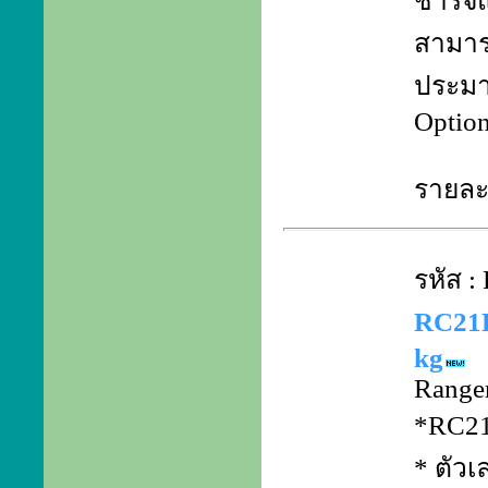
ชาร์จแ
สามาร
ประมา
Optio
รายละเ
รหัส 
RC21P
kg
Ranger
*RC21P
* ตัวเ