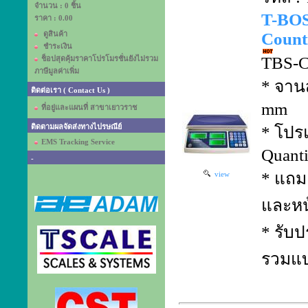
จำนวน : 0 ชิ้น
T-BO
ราคา :
0.00
ดูสินค้า
Counti
ชำระเงิน
TBS-C
ช็อปสุดคุ้มราคาโปรโมรชั่นยังไม่รวม
ภาษีมูลค่าเพิ่ม
* จาน
ติดต่อเรา ( Contact Us )
mm
ที่อยู่และแผนที่ สาขาเยาวราช
ติดตามผลจัดส่งทางไปรษณีย์
* โปร
EMS Tracking Service
Quanti
-
* แถม 
view
และหน
* รับป
รวมแบ