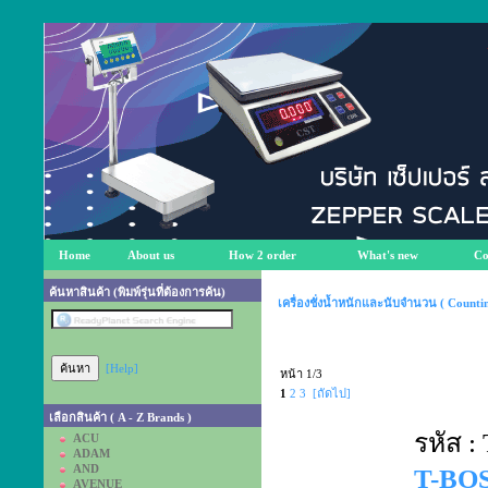
Home
About us
How 2 order
What's new
Co
ค้นหาสินค้า (พิมพ์รุ่นที่ต้องการค้น)
เครื่องชั่งน้ำหนักและนับจำนวน ( Countin
[Help]
หน้า 1/3
1
2
3
[ถัดไป]
เลือกสินค้า ( A - Z Brands )
รหัส 
ACU
ADAM
AND
T-BO
AVENUE