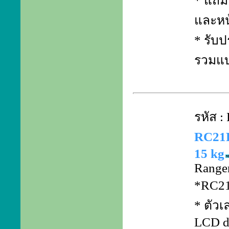
* แถม 
และหน
* รับป
รวมแบ
รหัส 
RC21P
15 kg
Ranger
*RC21
* ตัวเ
LCD d