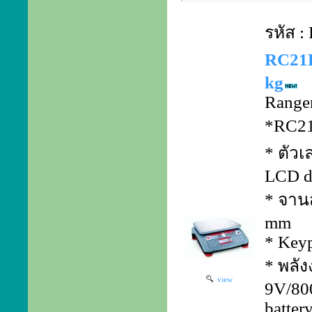
รหัส 
RC21P
kg
Ranger
*RC21P
* ตัวเ
LCD d
* จาน
mm
* Keyp
* พลัง
view
9V/80
batter