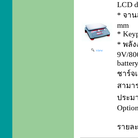
LCD d
* จาน
mm
* Keyp
* พลัง
view
9V/80
batter
ชาร์จแ
สามาร
ประมา
Optio
รายละเ