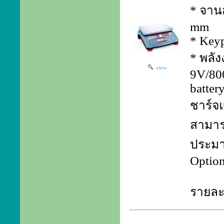
* จาน
mm
* Keyp
* พลัง
view
9V/80
batter
ชาร์จแ
สามาร
ประมา
Optio
รายละเ