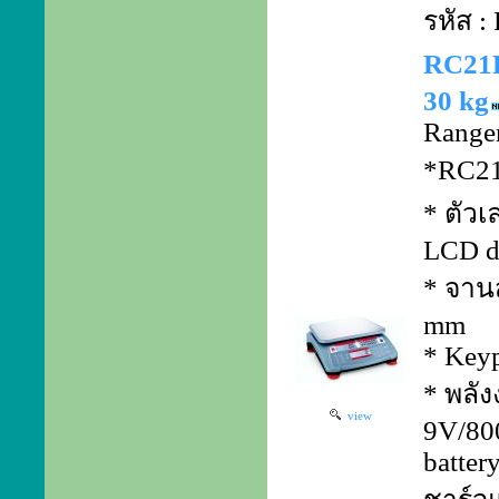
รหัส 
RC21P
30 kg
Ranger
*RC21
* ตัวเ
LCD d
* จาน
mm
* Keyp
* พลัง
view
9V/80
batter