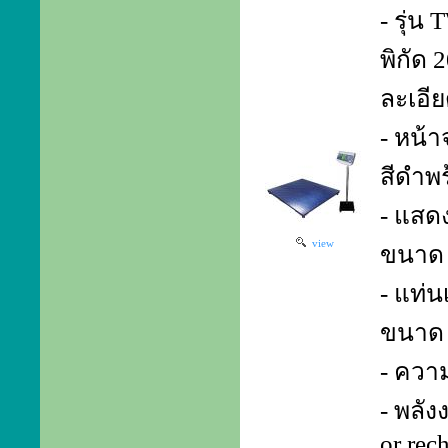
- รุ่
พิกัด 
ละเอีย
- หน้
สีดำพ
- แสด
view
ขนาด 
- แท่น
ขนาด 
- ควา
- พลั
or rec