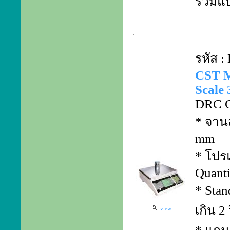
รวมแบ
รหัส 
CST M
Scale 
DRC C
* จาน
mm
* โปร
Quanti
* Stan
เกิน 2 
view