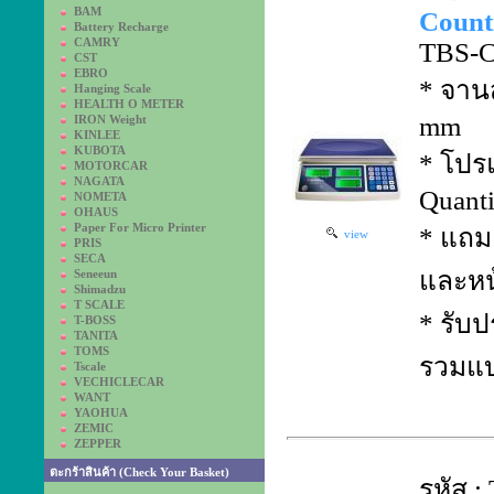
BAM
Counti
Battery Recharge
CAMRY
TBS-C
CST
EBRO
* จาน
Hanging Scale
HEALTH O METER
mm
IRON Weight
KINLEE
KUBOTA
* โปร
MOTORCAR
NAGATA
Quanti
NOMETA
OHAUS
Paper For Micro Printer
* แถม 
view
PRIS
SECA
และหน
Seneeun
Shimadzu
T SCALE
* รับป
T-BOSS
TANITA
TOMS
รวมแบ
Tscale
VECHICLECAR
WANT
YAOHUA
ZEMIC
ZEPPER
ตะกร้าสินค้า (Check Your Basket)
รหัส 