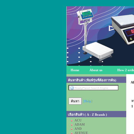
Home
About us
How 2 orde
ค้นหาสินค้า (พิมพ์รุ่นที่ต้องการค้น)
A
ห
[Help]
1
เลือกสินค้า ( A - Z Brands )
ACU
ADAM
AND
AVENUE