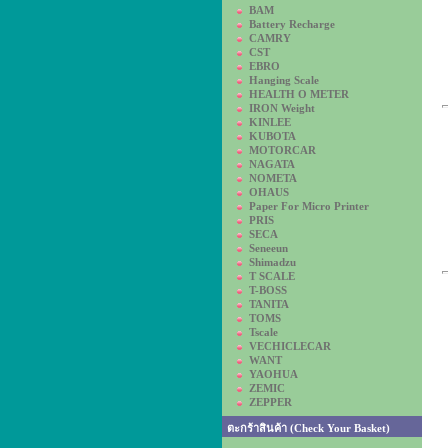
BAM
Battery Recharge
CAMRY
CST
EBRO
Hanging Scale
HEALTH O METER
IRON Weight
KINLEE
KUBOTA
MOTORCAR
NAGATA
NOMETA
OHAUS
Paper For Micro Printer
PRIS
SECA
Seneeun
Shimadzu
T SCALE
T-BOSS
TANITA
TOMS
Tscale
VECHICLECAR
WANT
YAOHUA
ZEMIC
ZEPPER
ตะกร้าสินค้า (Check Your Basket)