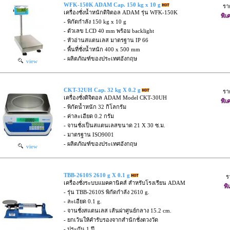
WFK-150K ADAM Cap. 150 kg x 10 g
รา
เครื่องชั่งน้ำหนักดิจิตอล ADAM รุ่น WFK-150K
พิเ
- พิกัดกำลัง 150 kg x 10 g
- ตัวเลข LCD 40 mm พร้อม backlight
- หัวอ่านสแตนเลส มาตรฐาน IP 66
- พื้นที่ชั่งน้ำหนัก 400 x 500 mm
- ผลิตภัณฑ์ของประเทศอังกฤษ
view
CKT-32UH Cap. 32 kg X 0.2 g
รา
เครื่องชั่งดิจิตอล ADAM Model CKT-30UH
พิเ
- พิกัดน้ำหนัก 32 กิโลกรัม
- ค่าละเอียด 0.2 กรัม
- จานชั่งเป็นสแตนเลสขนาด 21 X 30 ซ.ม.
- มาตรฐาน ISO9001
- ผลิตภัณฑ์ของประเทศอังกฤษ
view
TBB-2610S 2610 g X 0.1 g
ร
เครื่องชั่งระบบแมคคานิคส์ สำหรับโรงเรียน ADAM
พิ
- รุ่น TBB-2610S พิกัดกำลัง 2610 g.
- ละเอียด 0.1 g.
- จานชั่งสแตนเลส เส้นผ่าศูนย์กลาง 15.2 cm.
- ยกเว้นให้คำรับรองจากสำนักชั่งตวงวัด
- ประกัน 1 ปี