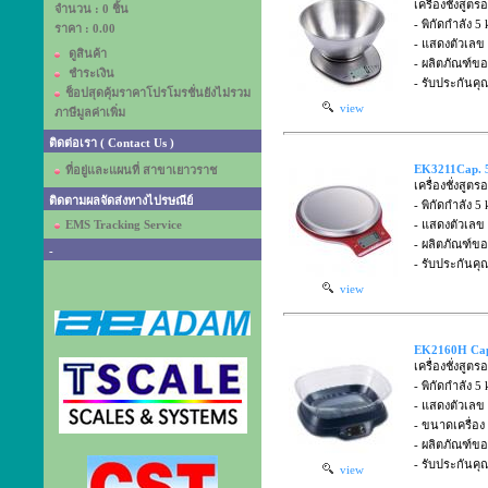
เครื่องชั่งสู
จำนวน : 0 ชิ้น
- พิกัดกำลัง 5 
ราคา :
0.00
- แสดงตัวเลข
ดูสินค้า
- ผลิตภัณฑ์
ชำระเงิน
- รับประกันคุ
ช็อปสุดคุ้มราคาโปรโมรชั่นยังไม่รวม
view
ภาษีมูลค่าเพิ่ม
ติดต่อเรา ( Contact Us )
EK3211Cap. 5
ที่อยู่และแผนที่ สาขาเยาวราช
เครื่องชั่งสู
ติดตามผลจัดส่งทางไปรษณีย์
- พิกัดกำลัง 5 
EMS Tracking Service
- แสดงตัวเลข
- ผลิตภัณฑ์
-
- รับประกันคุ
view
EK2160H Cap.
เครื่องชั่งสู
- พิกัดกำลัง 5 
- แสดงตัวเลข
- ขนาดเครื่อง 
- ผลิตภัณฑ์
- รับประกันคุ
view