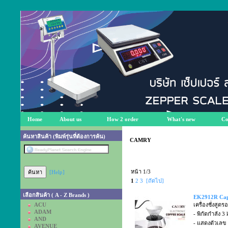
Home
About us
How 2 order
What's new
Co
ค้นหาสินค้า (พิมพ์รุ่นที่ต้องการค้น)
CAMRY
หน้า 1/3
[Help]
1
2
3
[ถัดไป]
เลือกสินค้า ( A - Z Brands )
EK2912R Cap.
ACU
เครื่องชั่งสู
ADAM
- พิกัดกำลัง 3 
AND
- แสดงตัวเล
AVENUE