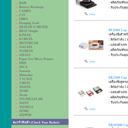
- ผลิตภัณฑ์
BAM
Battery Recharge
- รับประกันคุ
CAMRY
view
CST
EBRO
Hanging Scale
HEALTH O METER
PF110H Cap. 
IRON Weight
เครื่องชั่งสำ
KINLEE
KUBOTA
- พิกัดกำลัง 2 
MOTORCAR
- แสดงตัวเลข
NAGATA
- ผลิตภัณฑ์
NOMETA
OHAUS
- รับประกันคุ
Paper For Micro Printer
view
PRIS
SECA
Seneeun
Shimadzu
EK3260 Cap. 
T SCALE
เครื่องชั่งสู
T-BOSS
TANITA
- พิกัดกำลัง 5 
TOMS
- แสดงตัวเลข
Tscale
- ผลิตภัณฑ์
VECHICLECAR
- รับประกันคุ
WANT
YAOHUA
view
ZEMIC
ZEPPER
ตะกร้าสินค้า (Check Your Basket)
EK4350H Cap.