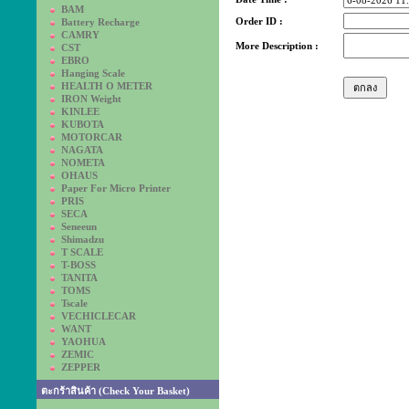
BAM
Order ID :
Battery Recharge
CAMRY
More Description :
CST
EBRO
Hanging Scale
HEALTH O METER
IRON Weight
KINLEE
KUBOTA
MOTORCAR
NAGATA
NOMETA
OHAUS
Paper For Micro Printer
PRIS
SECA
Seneeun
Shimadzu
T SCALE
T-BOSS
TANITA
TOMS
Tscale
VECHICLECAR
WANT
YAOHUA
ZEMIC
ZEPPER
ตะกร้าสินค้า (Check Your Basket)